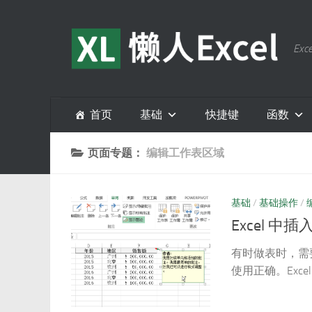
跳至内容
E
首页
基础
快捷键
函数
页面专题：
编辑工作表区域
基础
/
基础操作
/
Excel 中
有时做表时，需
使用正确。Exc