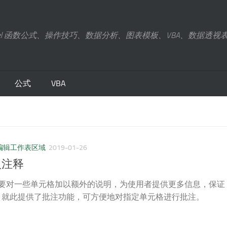
xcel 函数公式、操作技巧、数据分析、图表模板、VBA、数据透视
公式
VBA
编辑工作表区域
2019-01-26
插入注释
要对一些单元格加以额外的说明，为使用者提供更多信息，保证
el 就此提供了批注功能，可方便地对指定单元格进行批注。