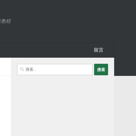
表教程
留言
搜
索：