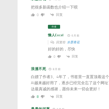
把很多新函数也介绍一下呗
回复
0
作者
懒人Excel
6 月 前
回复给
水墨青花
好的好的，尽快
回复
0
浪漫不死
8 月 前
白嫖了作者3、4年了，书签里一直置顶着这
AI越来越好用了，逐步已经完全忘了这个网
达最真诚的感谢，愿你未来一切会更好！
回复
8