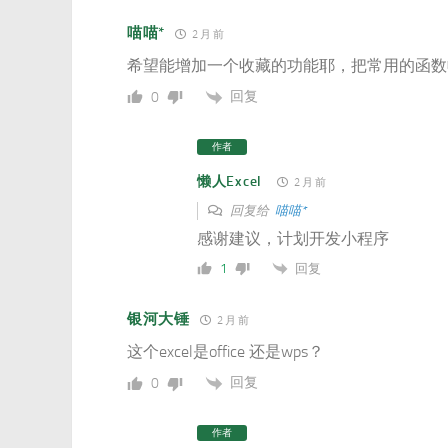
喵喵*
2 月 前
希望能增加一个收藏的功能耶，把常用的函数
回复
0
作者
懒人Excel
2 月 前
回复给
喵喵*
感谢建议，计划开发小程序
回复
1
银河大锤
2 月 前
这个excel是office 还是wps？
回复
0
作者