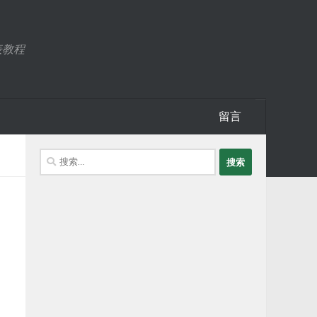
表教程
留言
搜
索：