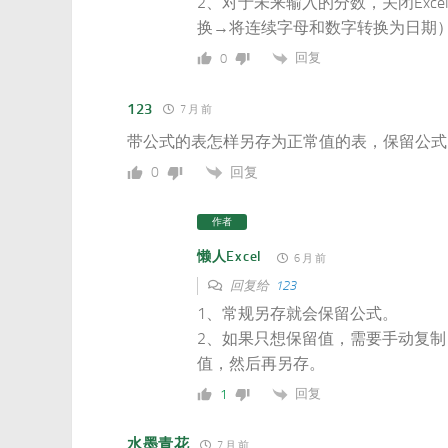
2、对于未来输入的分数，关闭Exc
换→将连续字母和数字转换为日期
回复
0
123
7 月 前
带公式的表怎样另存为正常值的表，保留公式
回复
0
作者
懒人Excel
6 月 前
回复给
123
1、常规另存就会保留公式。
2、如果只想保留值，需要手动复制
值，然后再另存。
回复
1
水墨青花
7 月 前