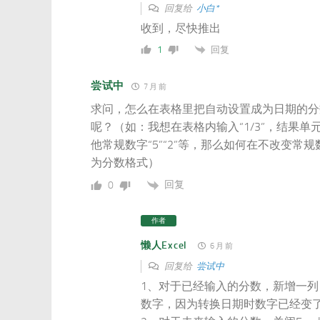
回复给
小白*
收到，尽快推出
回复
1
尝试中
7 月 前
求问，怎么在表格里把自动设置成为日期的分
呢？（如：我想在表格内输入“1/3”，结果
他常规数字“5”“2”等，那么如何在不改变
为分数格式）
回复
0
作者
懒人Excel
6 月 前
回复给
尝试中
1、对于已经输入的分数，新增一列
数字，因为转换日期时数字已经变