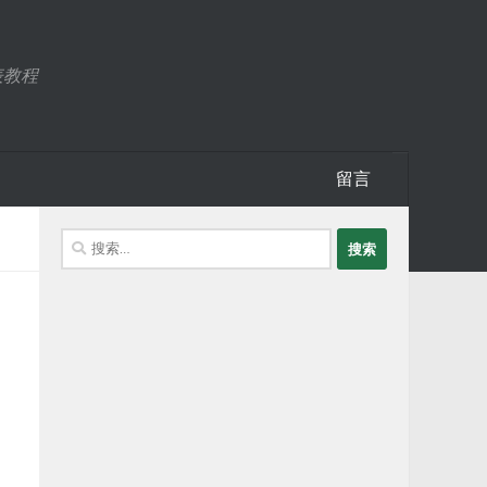
表教程
留言
搜
索：