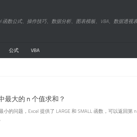
xcel 函数公式、操作技巧、数据分析、图表模板、VBA、数据透视
公式
VBA
中最大的 n 个值求和？
的问题，Excel 提供了 LARGE 和 SMALL 函数，可以返回第 n
。