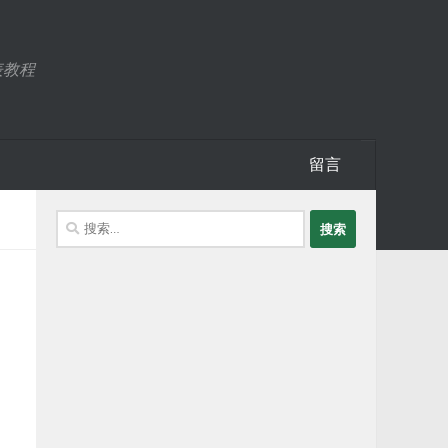
表教程
留言
搜
索：