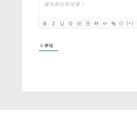
{}
[+]
0
评论