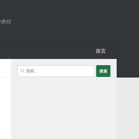
表教程
留言
搜
索：