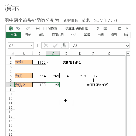
演示
图中两个箭头处函数分别为 =SUM(B5:F5) 和 =SUM(B7:C7)