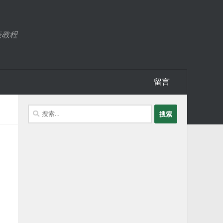
表教程
留言
搜
索：