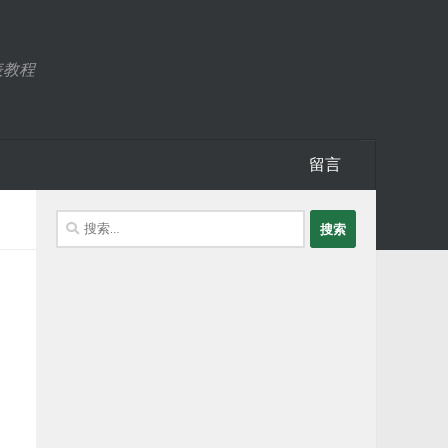
表教程
留言
搜
索：