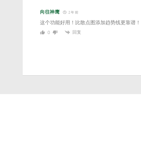
向往神鹰
2 年 前
这个功能好用！比散点图添加趋势线更靠谱！
回复
0