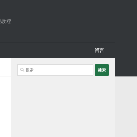
表教程
留言
搜
索：