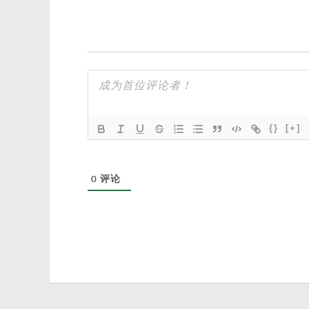
{}
[+]
0
评论