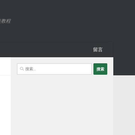
表教程
留言
搜
索：