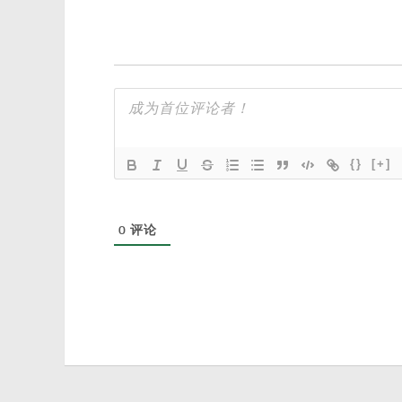
{}
[+]
0
评论