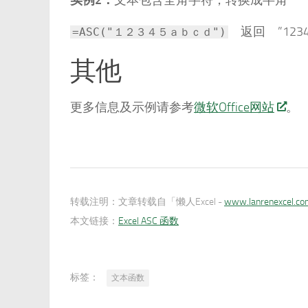
返回 ”12345
=ASC("１２３４５ａｂｃｄ")
其他
更多信息及示例请参考
微软Office网站
。
转载注明：
文章转载自「懒人Excel -
www.lanrenexcel.c
本文链接：
Excel ASC 函数
标签：
文本函数