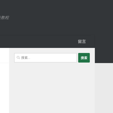
表教程
留言
搜
索：
。