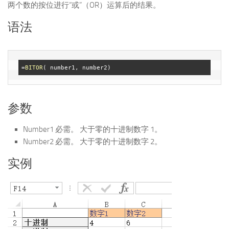
两个数的按位进行“或”（OR）运算后的结果。
语法
=
BITOR
参数
Number1 必需。 大于零的十进制数字 1。
Number2 必需。 大于零的十进制数字 2。
实例