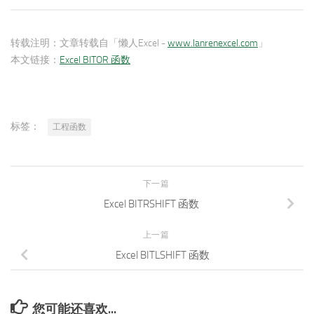
转载注明：
文章转载自「懒人Excel -
www.lanrenexcel.com
」
本文链接：
Excel BITOR 函数
标签：
工程函数
下一篇
Excel BITRSHIFT 函数
上一篇
Excel BITLSHIFT 函数
您可能还喜欢...