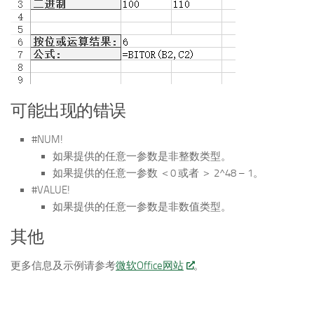
可能出现的错误
#NUM!
如果提供的任意一参数是非整数类型。
如果提供的任意一参数 ＜0 或者 ＞ 2^48 – 1。
#VALUE!
如果提供的任意一参数是非数值类型。
其他
更多信息及示例请参考
微软Office网站
。