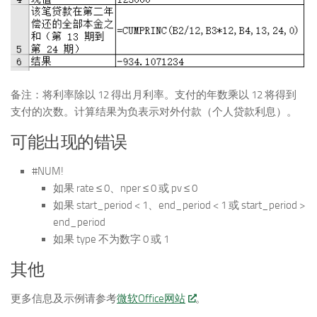
备注：将利率除以 12 得出月利率。支付的年数乘以 12 将得到
支付的次数。计算结果为负表示对外付款（个人贷款利息）。
可能出现的错误
#NUM!
如果 rate ≤ 0、nper ≤ 0 或 pv ≤ 0
如果 start_period < 1、end_period < 1 或 start_period >
end_period
如果 type 不为数字 0 或 1
其他
更多信息及示例请参考
微软Office网站
。