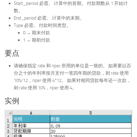
Start_period 必需。 计算中的首期。 付款期数从 1 开始计
数。
End_period 必需。 计算中的末期。
Type 必需。 付款时间类型。
0 → 期末付款
1 → 期初付款
要点
请确保指定 rate 和 nper 所用的单位是一致的。 如果要以百
分之十的年利率按月支付一笔四年期的贷款，则 rate 使用
10%/12，nper 使用 4*12。 如果对相同贷款每年还一次款，
则 rate 使用 10%，nper 使用 4。
实例