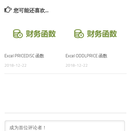
您可能还喜欢...
Excel PRICEDISC 函数
Excel ODDLPRICE 函数
2018-12-22
2018-12-22