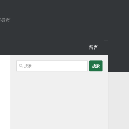
表教程
留言
搜
索：