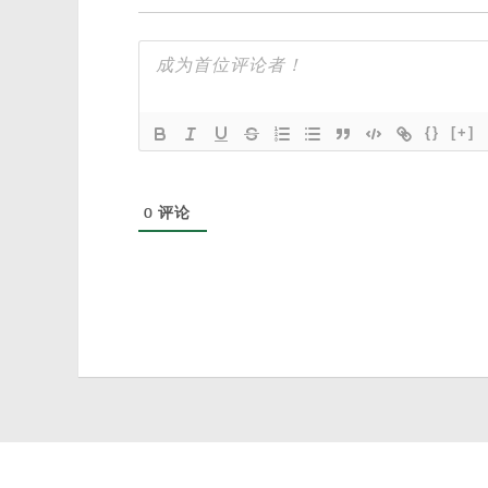
{}
[+]
0
评论