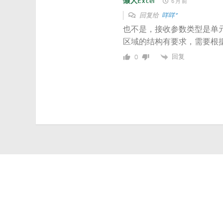
懒人Excel
6 月 前
回复给
咩咩*
也不是，接收参数类型是单
区域的结构有要求，需要根
回复
0