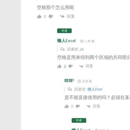
空格那个怎么用呢
回复
0
作者
懒人Excel
4 年 前
回复给
jia
空格是用来得到两个区域的共同部
回复
2
咩咩*
6 月 前
回复给
懒人Excel
是不能直接使用的吗？必须在某
回复
0
作者