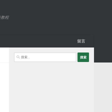
表教程
留言
搜
索：