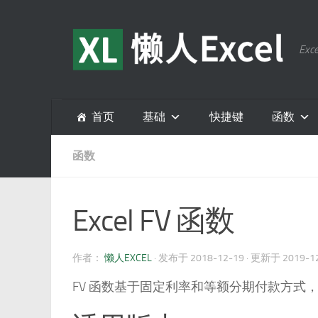
跳至内容
E
首页
基础
快捷键
函数
函数
Excel FV 函数
作者：
懒人EXCEL
· 发布于
2018-12-19
· 更新于
2019-1
FV 函数基于固定利率和等额分期付款方式