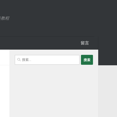
表教程
留言
搜
索：