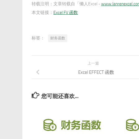
转载注明：
文章转载自「懒人Excel -
www.lanrenexcel.c
本文链接：
Excel FV 函数
标签：
财务函数
上一篇
Excel EFFECT 函数
您可能还喜欢...