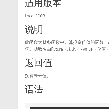
适用版本
Excel 2003+
说明
此函数为财务函数中计算投资价值的函数，
值。函数名由Future（未来）+Value（
返回值
投资未来值。
语法