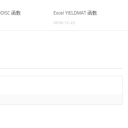
LDDISC 函数
Excel YIELDMAT 函数
2018-12-22