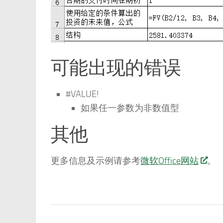
可能出现的错误
#VALUE!
如果任一参数为非数值型
其他
更多信息及示例请参考
微软Office网站
。