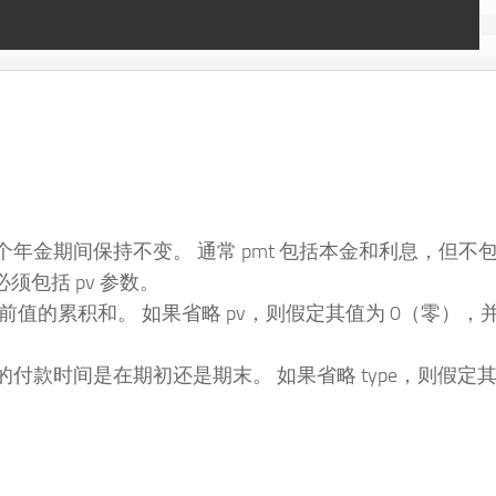
个年金期间保持不变。 通常 pmt 包括本金和利息，但不
须包括 pv 参数。
前值的累积和。 如果省略 pv，则假定其值为 0（零），
定各期的付款时间是在期初还是期末。 如果省略 type，则假定