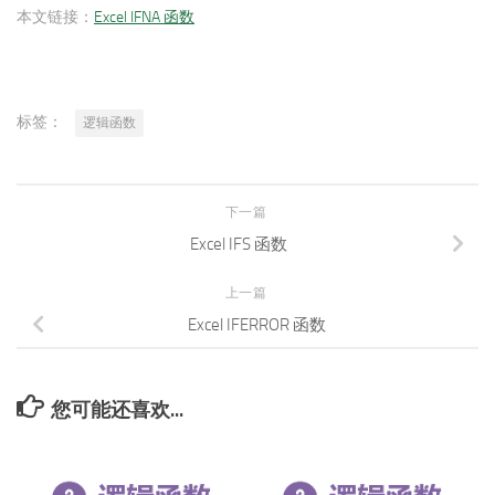
本文链接：
Excel IFNA 函数
标签：
逻辑函数
下一篇
Excel IFS 函数
上一篇
Excel IFERROR 函数
您可能还喜欢...