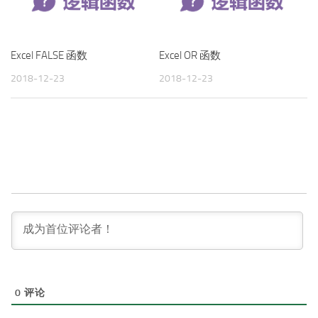
Excel FALSE 函数
Excel OR 函数
2018-12-23
2018-12-23
0
评论