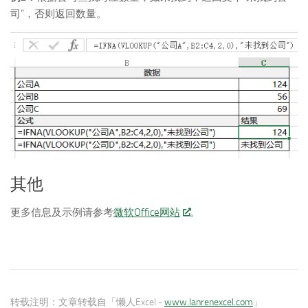
司”，否则返回数量。
其他
更多信息及示例请参考
微软Office网站
。
转载注明：
文章转载自「懒人Excel -
www.lanrenexcel.com
」