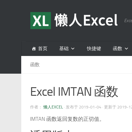
跳至内容
E
首页
基础
快捷键
函数
函数
Excel IMTAN 函数
作者：
懒人EXCEL
· 发布于
2019-01-04
· 更新于
2019-1
IMTAN 函数返回复数的正切值。