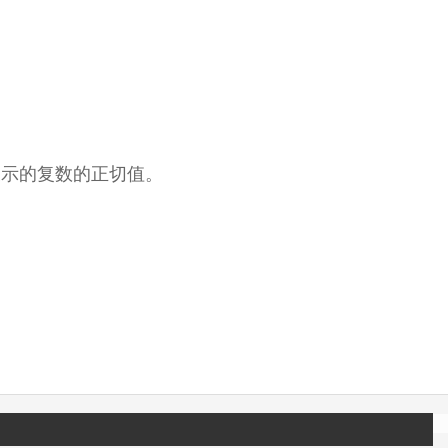
文本格式表示的复数的正切值。