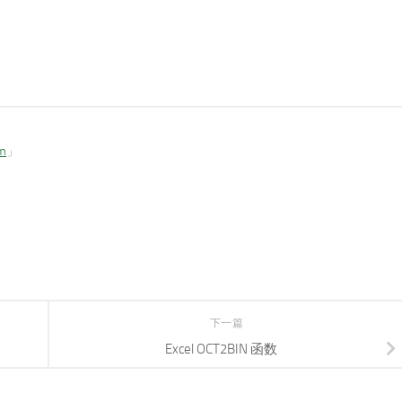
om
」
下一篇
Excel OCT2BIN 函数