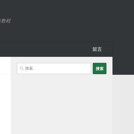
表教程
留言
搜
索：