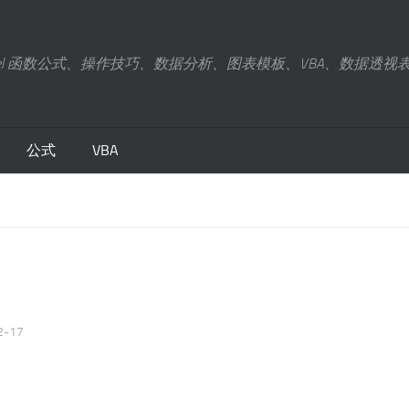
xcel 函数公式、操作技巧、数据分析、图表模板、VBA、数据透视
公式
VBA
2-17