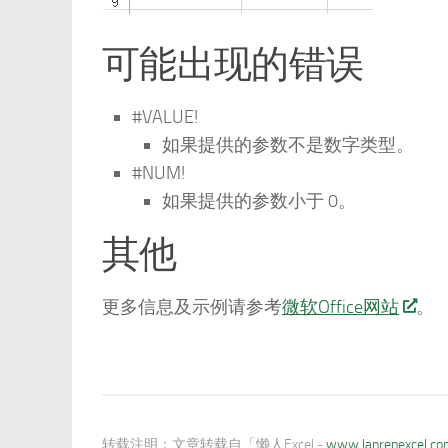
可能出现的错误
#VALUE!
如果提供的参数不是数字类型。
#NUM!
如果提供的参数小于 0。
其他
更多信息及示例请参考
微软Office网站
。
转载注明：
文章转载自「懒人Excel -
www.lanrenexcel.c