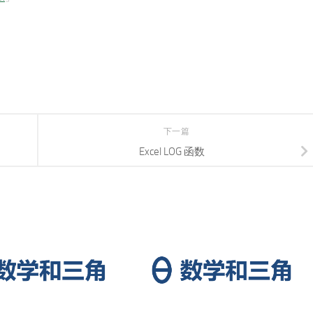
下一篇
Excel LOG 函数