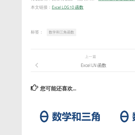
本文链接：
Excel LOG10 函数
标签：
数学和三角函数
上一篇
Excel LN 函数
您可能还喜欢...