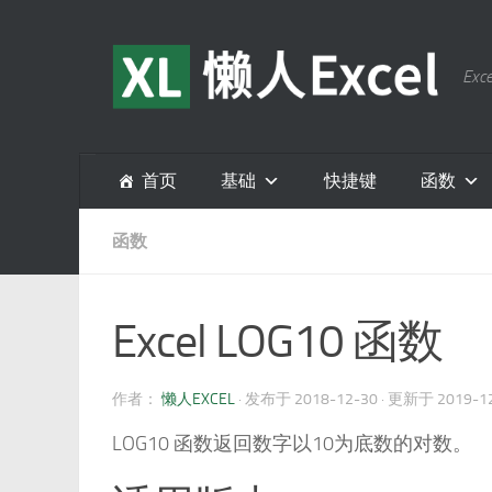
跳至内容
E
首页
基础
快捷键
函数
函数
Excel LOG10 函数
作者：
懒人EXCEL
· 发布于
2018-12-30
· 更新于
2019-1
LOG10 函数返回数字以10为底数的对数。