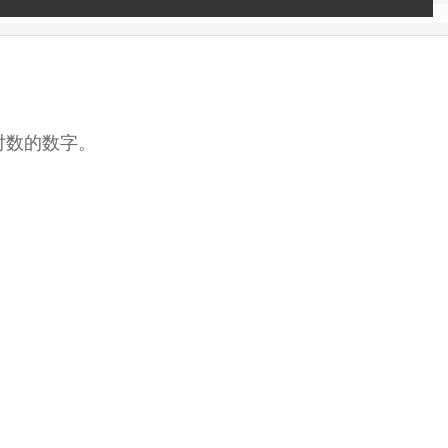
的对数的数字。