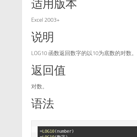
适用版本
Excel 2003+
说明
LOG10 函数返回数字的以10为底数的对数。
返回值
对数。
语法
=
LOG10
(number)

=
LOG10