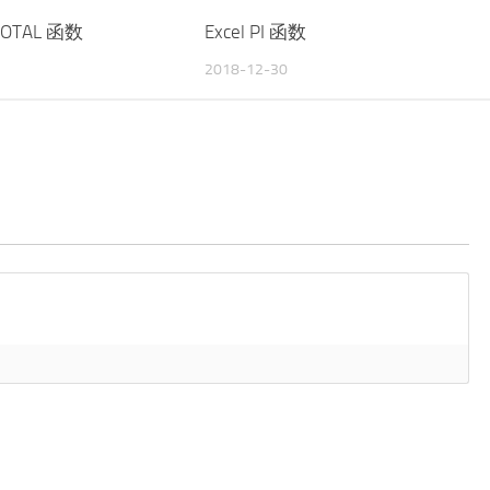
BTOTAL 函数
Excel PI 函数
2018-12-30