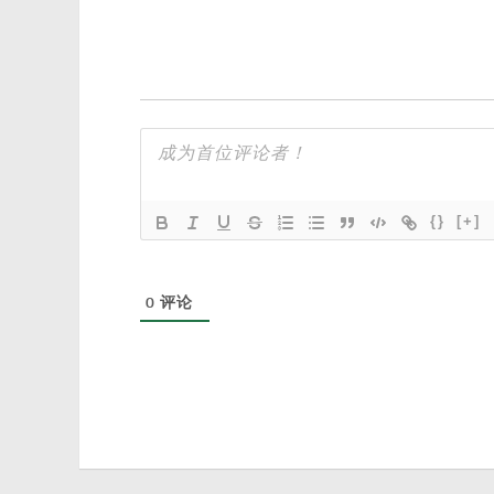
{}
[+]
0
评论