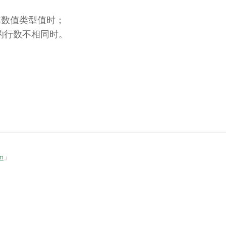
非数值类型值时；
y2 的行数不相同时。
om
」