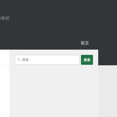
表教程
留言
搜
索：