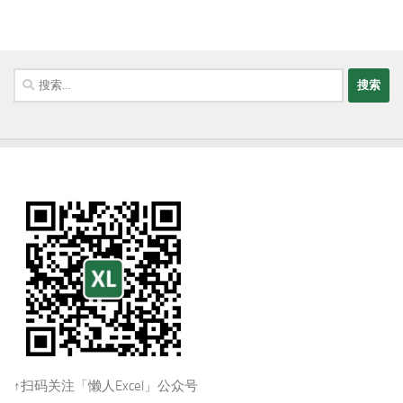
搜
索：
↑扫码关注「懒人Excel」公众号