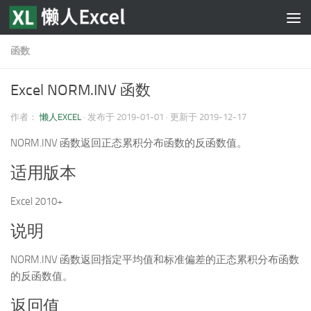
跳至内容
函数
Excel NORM.INV 函数
作者：
懒人EXCEL
· 发布于
2019-01-01
· 更新于
2019-12-17
NORM.INV 函数返回正态累积分布函数的反函数值。
适用版本
Excel 2010+
说明
NORM.INV 函数返回指定平均值和标准偏差的正态累积分布函数
的反函数值。
返回值