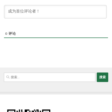
0
评论
搜
索：