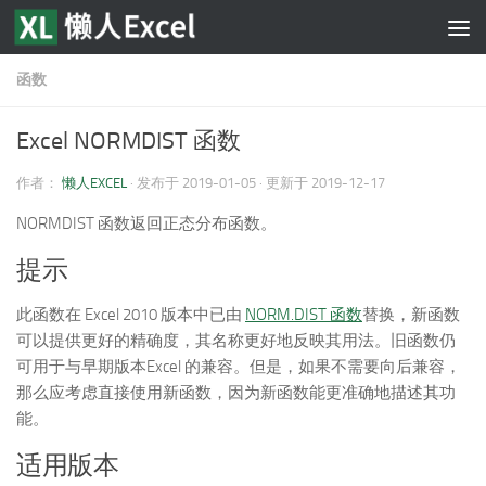
跳至内容
函数
Excel NORMDIST 函数
作者：
懒人EXCEL
· 发布于
2019-01-05
· 更新于
2019-12-17
NORMDIST 函数返回正态分布函数。
提示
此函数在 Excel 2010 版本中已由
NORM.DIST 函数
替换，新函数
可以提供更好的精确度，其名称更好地反映其用法。旧函数仍
可用于与早期版本Excel 的兼容。但是，如果不需要向后兼容，
那么应考虑直接使用新函数，因为新函数能更准确地描述其功
能。
适用版本