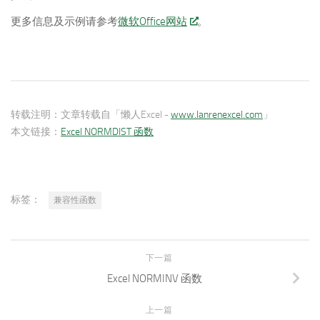
更多信息及示例请参考
微软Office网站
。
转载注明：
文章转载自「懒人Excel -
www.lanrenexcel.com
」
本文链接：
Excel NORMDIST 函数
标签：
兼容性函数
下一篇
Excel NORMINV 函数
上一篇