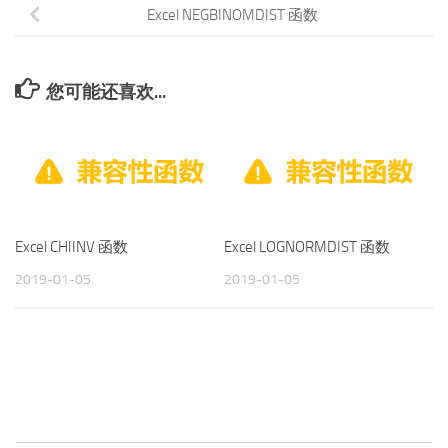
Excel NEGBINOMDIST 函数
您可能还喜欢...
Excel CHIINV 函数
Excel LOGNORMDIST 函数
2019-01-05
2019-01-05