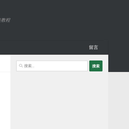
表教程
留言
搜
索：