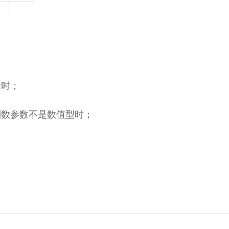
缘时；
列数参数不是数值型时；