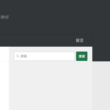
表教程
留言
搜
索：