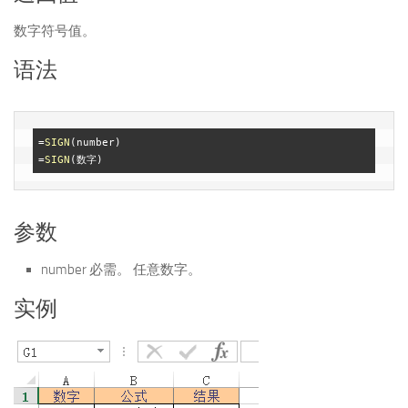
数字符号值。
语法
=
SIGN
(number)

=
SIGN
参数
number 必需。 任意数字。
实例