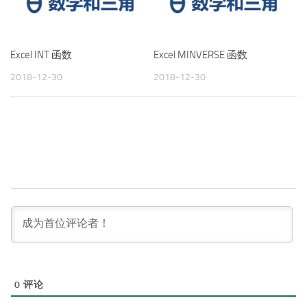
Excel INT 函数
Excel MINVERSE 函数
2018-12-30
2018-12-30
0
评论