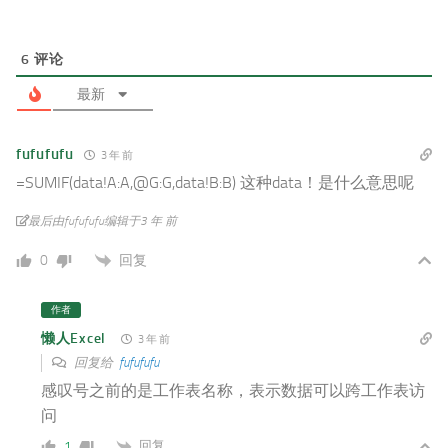
6
评论
最新
fufufufu
3 年 前
=SUMIF(data!A:A,@G:G,data!B:B) 这种data！是什么意思呢
最后由fufufufu编辑于3 年 前
回复
0
作者
懒人Excel
3 年 前
回复给
fufufufu
感叹号之前的是工作表名称，表示数据可以跨工作表访
问
回复
1