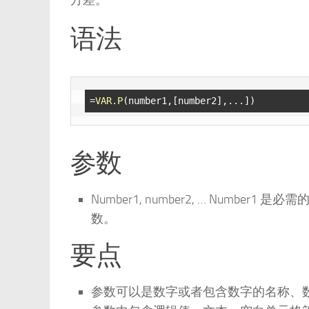
方差。
语法
=
VAR.P
参数
Number1, number2, … Number
数。
要点
参数可以是数字或者包含数字的名称、