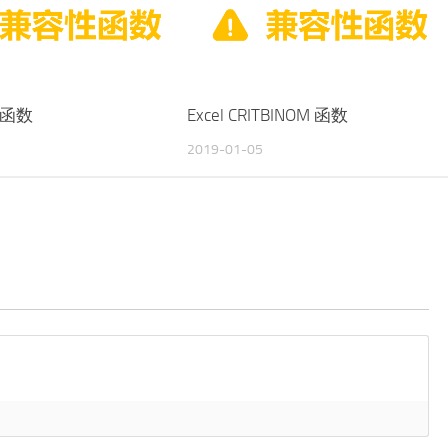
V 函数
Excel CRITBINOM 函数
2019-01-05