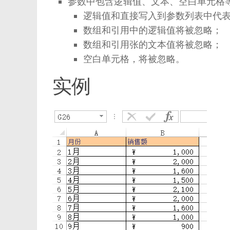
参数中包含逻辑值、文本、空白单元格
逻辑值和直接写入到参数列表中代
数组和引用中的逻辑值将被忽略；
数组和引用张的文本值将被忽略；
空白单元格，将被忽略。
实例