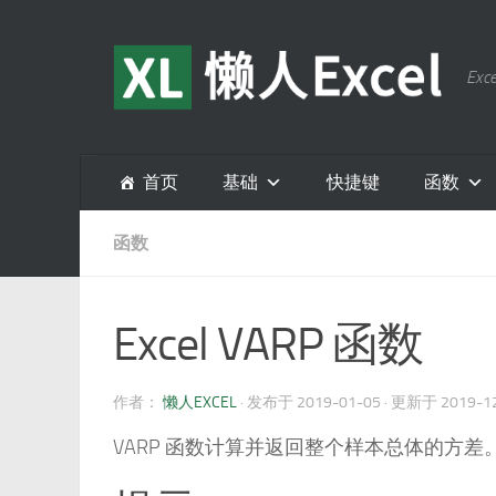
跳至内容
E
首页
基础
快捷键
函数
函数
Excel VARP 函数
作者：
懒人EXCEL
· 发布于
2019-01-05
· 更新于
2019-1
VARP 函数计算并返回整个样本总体的方差