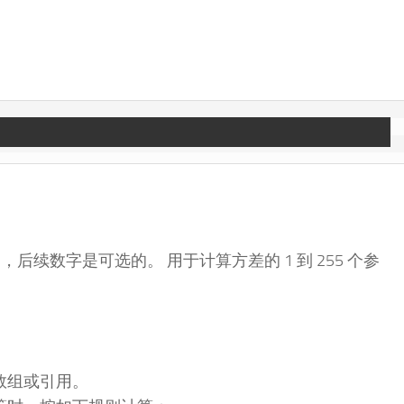
1 是必需的，后续数字是可选的。 用于计算方差的 1 到 255 个参
数组或引用。