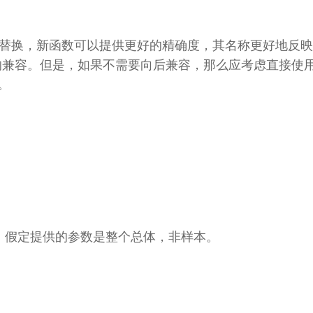
替换，新函数可以提供更好的精确度，其名称更好地反映
el的兼容。但是，如果不需要向后兼容，那么应考虑直接使
。
差。假定提供的参数是整个总体，非样本。