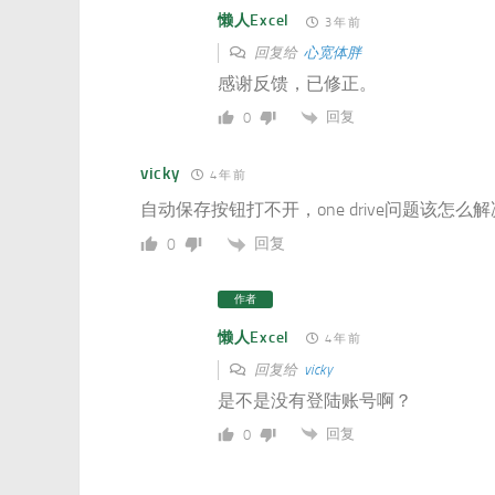
懒人Excel
3 年 前
回复给
心宽体胖
感谢反馈，已修正。
回复
0
vicky
4 年 前
自动保存按钮打不开，one drive问题该怎么
回复
0
作者
懒人Excel
4 年 前
回复给
vicky
是不是没有登陆账号啊？
回复
0