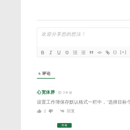
{}
[+]
4
评论
心宽体胖
3 年 前
设置工作簿保存默认格式一栏中，”选择目标个
回复
0
作者