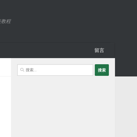
表教程
留言
搜
索：