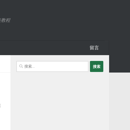
表教程
留言
搜
索：
后