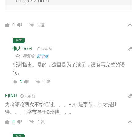
回复
0
作者
懒人Excel
4 年 前
回复给
初学者
感谢指出。是的，这里是为了演示，没有写完整的语
句。
回复
3
EJINU
4 年 前
为啥评论两次不给通过。。。Byte是字节，bit才是比
特。。。1字节等于8比特。。。
回复
2
作者