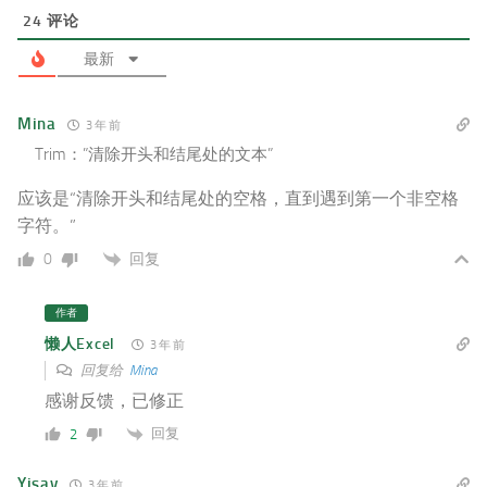
24
评论
最新
Mina
3 年 前
Trim：”清除开头和结尾处的文本”
应该是“
清除开头和结尾处的空格，
直到遇到第一个非空格
字符。”
回复
0
作者
懒人Excel
3 年 前
回复给
Mina
感谢反馈，已修正
回复
2
Yisay
3 年 前