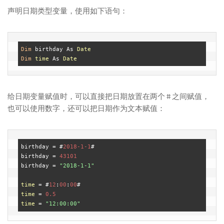
声明日期类型变量，使用如下语句：
Dim
 birthday As 
Date
Dim
time
 As 
Date
给日期变量赋值时，可以直接把日期放置在两个 # 之间赋值，
也可以使用数字，还可以把日期作为文本赋值：
birthday = #
2018
-1
-1
#

birthday = 
43101
birthday = 
"2018-1-1"
time
 = #
12
:
00
:
00
time
 = 
0.5
time
 = 
"12:00:00"