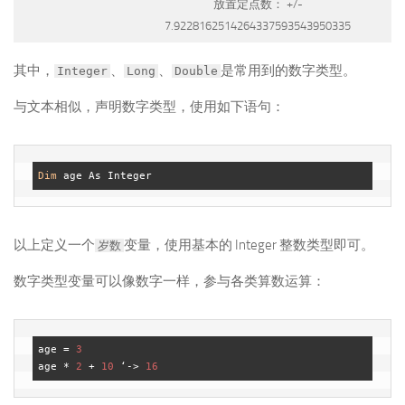
放置定点数： +/-
7.9228162514264337593543950335
其中，
、
、
是常用到的数字类型。
Integer
Long
Double
与文本相似，声明数字类型，使用如下语句：
Dim
以上定义一个
变量，使用基本的 Integer 整数类型即可。
岁数
数字类型变量可以像数字一样，参与各类算数运算：
age = 
3
age * 
2
 + 
10
 ‘-> 
16