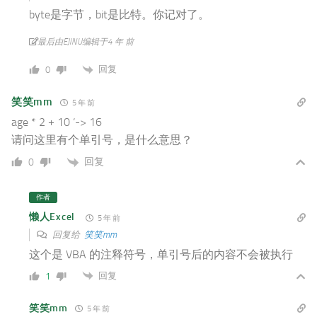
byte是字节，bit是
比特。你记对了。
最后由EJINU编辑于4 年 前
回复
0
笑笑mm
5 年 前
age * 2 + 10 ‘-> 16
请问这里有个单引号，是什么意思？
回复
0
作者
懒人Excel
5 年 前
回复给
笑笑mm
这个是 VBA 的注释符号，单引号后的内容不会被执行
回复
1
笑笑mm
5 年 前