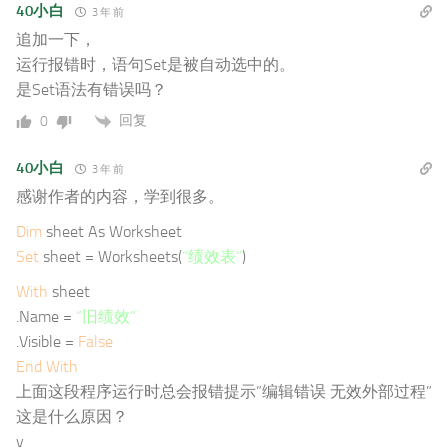
40小白
3 年 前
追加一下，
运行报错时，语句Set是被自动选中的。
是Set语法有错误吗？
回复
0
40小白
3 年 前
感谢作者的内容，学到很多。
Dim
sheet As Worksheet
Set
sheet = Worksheets(
“绩效表”
)
With
sheet
.Name =
“旧绩效”
.Visible =
False
End
With
上面这段程序运行时总会报错提示”编辑错误 无效外部过程”
这是什么原因？
v