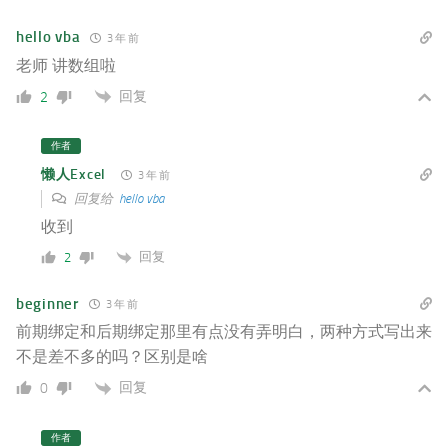
hello vba
3 年 前
老师 讲数组啦
回复
2
作者
懒人Excel
3 年 前
回复给
hello vba
收到
回复
2
beginner
3 年 前
前期绑定和后期绑定那里有点没有弄明白，两种方式写出来
不是差不多的吗？区别是啥
回复
0
作者