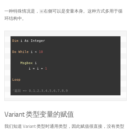
一种特殊情况是，
右侧可以是变量本身。这种方式多用于循
=
环结构中。
Dim
 i As Integer

Do
While
 i < 
10
Msgbox
 i

	i = i + 
1
Loop
'返回 => 0,1,2,3,4,5,6,7,8,9
Variant 类型变量的赋值
我们知道 Variant 类型时通用类型，因此赋值很直接，没有类型