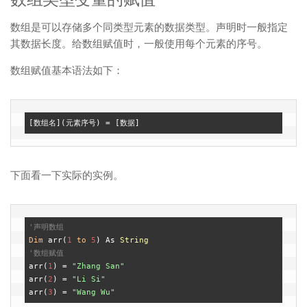
数组是可以存储多个同类型元素的数据类型。声明时一般指定
其数据长度。给数组赋值时，一般使用每个元素的序号。
数组赋值基本语法如下：
下面看一下实际的实例。
'声明数组
Dim
 arr(
1
to
5
) As 
String
'数组赋值
arr(
1
) = 
"Zhang San"
arr(
2
) = 
"Li Si"
arr(
3
) = 
"Wang Wu"