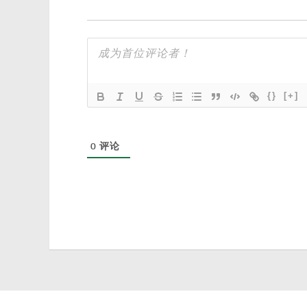
{}
[+]
0
评论