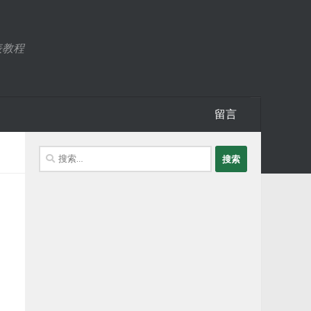
表教程
留言
搜
索：