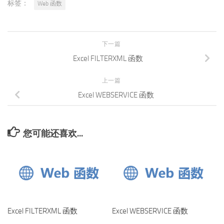
标签：
Web 函数
下一篇
Excel FILTERXML 函数
上一篇
Excel WEBSERVICE 函数
您可能还喜欢...
Excel FILTERXML 函数
Excel WEBSERVICE 函数