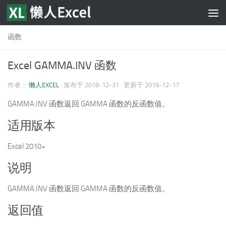
跳至内容
函数
Excel GAMMA.INV 函数
作者：
懒人EXCEL
· 发布于
2018-12-31
· 更新于
2019-12-17
GAMMA.INV 函数返回 GAMMA 函数的反函数值。
适用版本
Excel 2010+
说明
GAMMA.INV 函数返回 GAMMA 函数的反函数值。
返回值