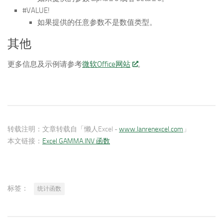
#VALUE!
如果提供的任意参数不是数值类型。
其他
更多信息及示例请参考
微软Office网站
。
转载注明：
文章转载自「懒人Excel -
www.lanrenexcel.com
」
本文链接：
Excel GAMMA.INV 函数
标签：
统计函数