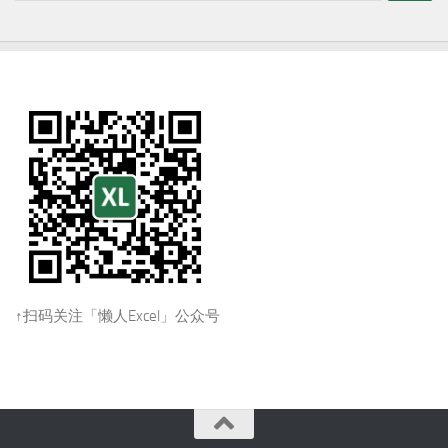
↑扫码关注「懒人Excel」公众号