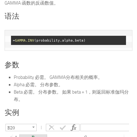
GAMMA 函数的反函数值。
语法
=
GAMMA.INV
参数
Probability 必需。 GAMMA分布相关的概率。
Alpha 必需。 分布参数。
Beta 必需。 分布参数。 如果 beta = 1，则返回标准伽玛分
布。
实例