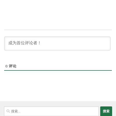
0
评论
搜
索：