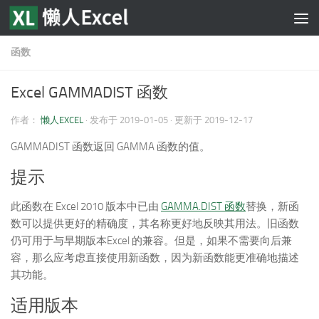
跳至内容
函数
Excel GAMMADIST 函数
作者：
懒人EXCEL
· 发布于
2019-01-05
· 更新于
2019-12-17
GAMMADIST 函数返回 GAMMA 函数的值。
提示
此函数在 Excel 2010 版本中已由
GAMMA.DIST 函数
替换，新函
数可以提供更好的精确度，其名称更好地反映其用法。旧函数
仍可用于与早期版本Excel 的兼容。但是，如果不需要向后兼
容，那么应考虑直接使用新函数，因为新函数能更准确地描述
其功能。
适用版本