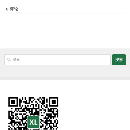
0
评论
搜
索：