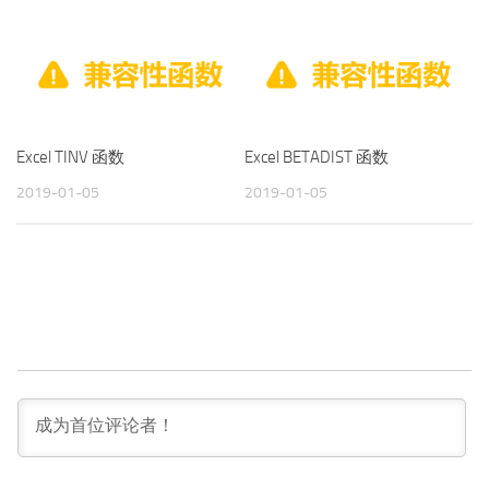
Excel TINV 函数
Excel BETADIST 函数
2019-01-05
2019-01-05