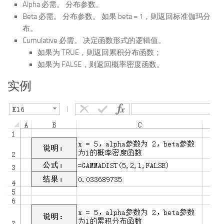
Alpha 必需。 分布参数。
Beta 必需。 分布参数。 如果 beta = 1，则返回标准伽玛分
布。
Cumulative 必需。 决定函数形式的逻辑值。
如果为 TRUE，则返回累积分布函数；
如果为 FALSE，则返回概率密度函数。
实例