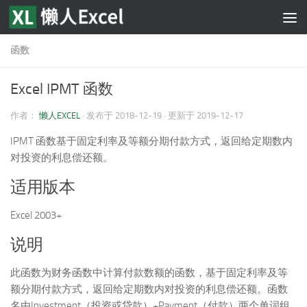
跳至内容
函数
Excel IPMT 函数
作者：
懒人EXCEL
· 发布于
2018-12-19
· 更新于
2019-12-17
IPMT 函数基于固定利率及等额分期付款方式，返回给定期数内
对投资的利息偿还额。
适用版本
Excel 2003+
说明
此函数为财务函数中计算付款数额的函数，基于固定利率及等
额分期付款方式，返回给定期数内对投资的利息偿还额。函数
名由Investment（投资或贷款）+Payment（付款）两个单词组