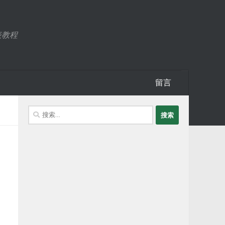
表教程
留言
搜
索：