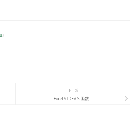
om
」
下一篇
Excel STDEV.S 函数