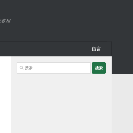
表教程
留言
搜
索：