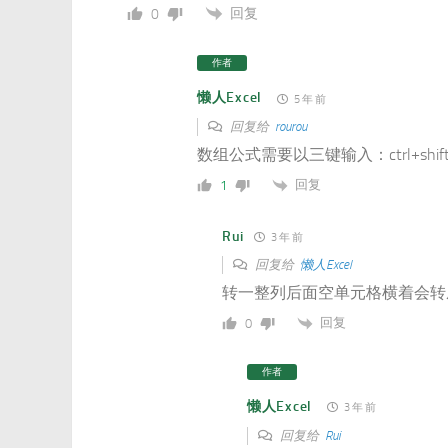
回复
0
作者
懒人Excel
5 年 前
回复给
rourou
数组公式需要以三键输入：ctrl+shift+
回复
1
Rui
3 年 前
回复给
懒人Excel
转一整列后面空单元格横着会转
回复
0
作者
懒人Excel
3 年 前
回复给
Rui