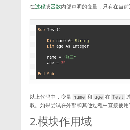
在
过程
或
函数
内部声明的变量，只有在当前
Sub
 Test()

Dim
 name As 
String
Dim
 age As Integer

    name = 
"张三"
    age = 
35
End
Sub
以上代码中，变量
和
在
name
age
Test
取。如果尝试在外部和其他过程中直接使用它
2.模块作用域