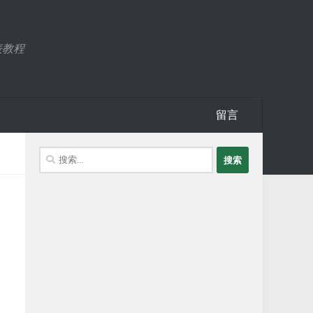
表教程
留言
搜
索：