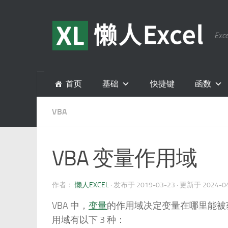
跳至内容
E
首页
基础
快捷键
函数
VBA
VBA 变量作用域
作者：
懒人EXCEL
· 发布于
2019-03-23
· 更新于
2024-0
VBA 中，
变量
的作用域决定变量在哪里能被
用域有以下 3 种：