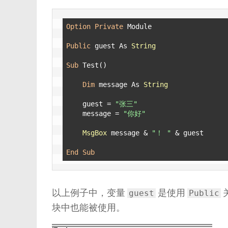
Option
Private
 Module

Public
 guest As 
String
Sub
 Test()

Dim
 message As 
String
    guest = 
"张三"
    message = 
"你好"
MsgBox
 message & 
"！ "
 & guest

End
Sub
以上例子中，变量
是使用
guest
Public
块中也能被使用。