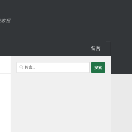
表教程
留言
搜
索：