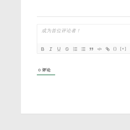
{}
[+]
0
评论