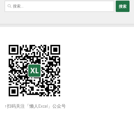
搜
索：
↑扫码关注「懒人Excel」公众号