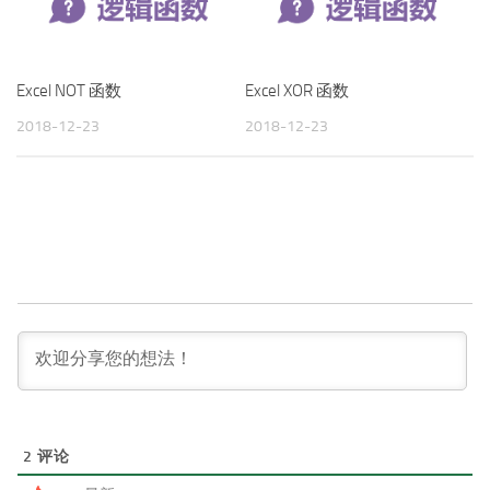
Excel NOT 函数
Excel XOR 函数
2018-12-23
2018-12-23
2
评论