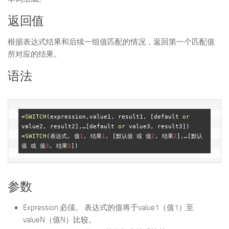
返回值
根据表达式结果和后续一组值匹配的情况，返回第一个匹配值
所对应的结果。
语法
=
SWITCH
(expression,value1, result1, [default 
or
value2, result2],…[default 
or
 value3, result3])

=
SWITCH
(表达式, 值
1
, 结果
1
, [默认值 或 值
2
, 结果
2
],…[默认
值 或 值
3
, 结果
3
参数
Expression 必须。 表达式的值将于value1（值1）至
valueN（值N）比较。