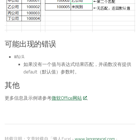
可能出现的错误
#N/A
如果没有一个值与表达式结果匹配，并函数没有提供
default（默认值）参数时。
其他
更多信息及示例请参考
微软Office网站
。
转载注明：
文章转载自「懒人Excel -
www.lanrenexcel.com
」