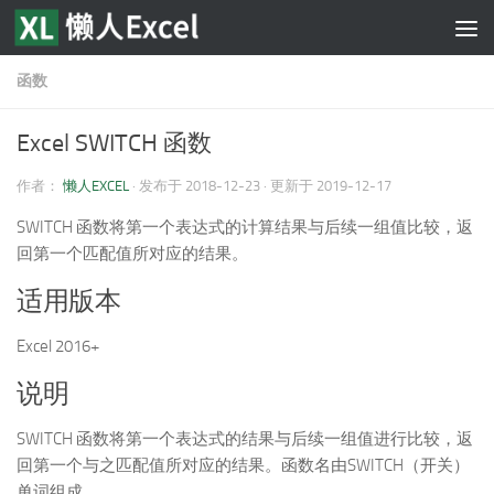
跳至内容
函数
Excel SWITCH 函数
作者：
懒人EXCEL
· 发布于
2018-12-23
· 更新于
2019-12-17
SWITCH 函数将第一个表达式的计算结果与后续一组值比较，返
回第一个匹配值所对应的结果。
适用版本
Excel 2016+
说明
SWITCH 函数将第一个表达式的结果与后续一组值进行比较，返
回第一个与之匹配值所对应的结果。函数名由SWITCH（开关）
单词组成。